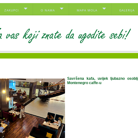
ZAKUPCI
O NAMA
MAPA MOLA
GALERIJA
Savršena kafa, uvijek ljubazno osobl
Montenegro caffe-u