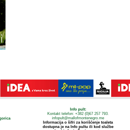
Info pult:
Kontakt telefon: +382 (0)67 257 793.
infopult@mallofmontenegro.me
gorica
Informacija o šifri za korišćenje toaleta
dostupna je na Info pultu ili kod službe