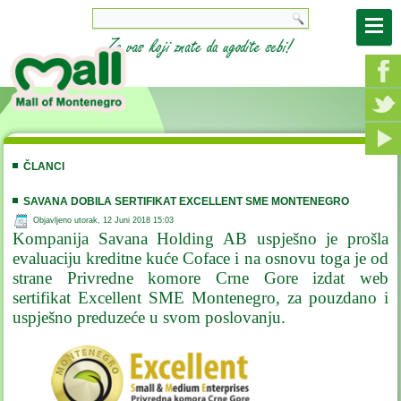
ČLANCI
SAVANA DOBILA SERTIFIKAT EXCELLENT SME MONTENEGRO
Objavljeno utorak, 12 Juni 2018 15:03
Kompanija Savana Holding AB uspješno je prošla
evaluaciju kreditne kuće Coface i na osnovu toga je od
strane Privredne komore Crne Gore izdat web
sertifikat Excellent SME Montenegro, za pouzdano i
uspješno preduzeće u svom poslovanju.