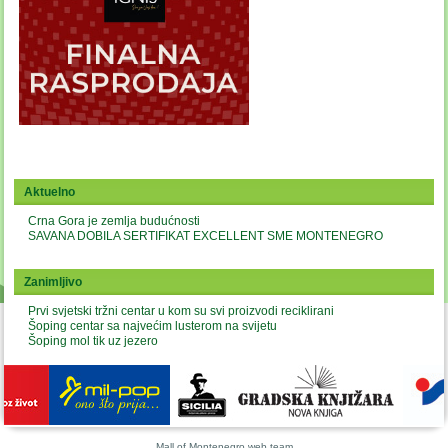
Aktuelno
Crna Gora je zemlja budućnosti
SAVANA DOBILA SERTIFIKAT EXCELLENT SME MONTENEGRO
Zanimljivo
Prvi svjetski tržni centar u kom su svi proizvodi reciklirani
Šoping centar sa najvećim lusterom na svijetu
Šoping mol tik uz jezero
Mall of Montenegro web team