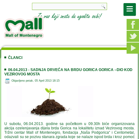
ČLANCI
06.04.2013 - SADNJA DRVEĆA NA BRDU GORICA GORICA –DIO KOD
VEZIROVOG MOSTA
Objavljeno petak, 05 April 2013 18:15
U subotu, 06.04.2013. godine sa početkom u 09.30h biće organizovana
akcija ozelenjavanja dijela brda Gorica na lokalitetu iznad Vezirovog mosta.
Tržni centar Mall of Montenegro, fondacija „Naša Podgorica“ i Centometal,
odazvali su se pozivu stanara zgrada koje se nalaze ispod brda i kroz pomoć