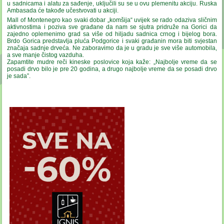
u sadnicama i alatu za sađenje, uključili su se u ovu plemenitu akciju. Ruska
Ambasada će takođe učestvovati u akciji.
Mall of Montenegro kao svaki dobar „komšija“ uvijek se rado odaziva sličnim
aktivnostima i poziva sve građane da nam se sjutra pridruže na Gorici da
zajedno oplemenimo grad sa više od hiljadu sadnica crnog i bijelog bora.
Brdo Gorica predstavlja pluća Podgorice i svaki građanin mora biti svjestan
značaja sadnje drveća. Ne zaboravimo da je u gradu je sve više automobila,
a sve manje čistog vazduha.
Zapamtite mudre reči kineske poslovice koja kaže: „Najbolje vreme da se
posadi drvo bilo je pre 20 godina, a drugo najbolje vreme da se posadi drvo
je sada”.