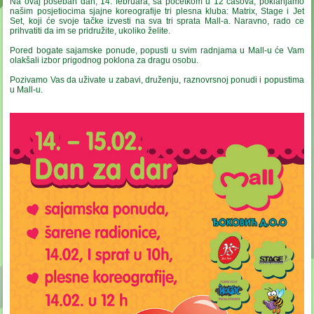
Na ovaj poseban dan, 14. februara, sa početkom u 12 časova, poklanjamo
našim posjetiocima sjajne koreografije tri plesna kluba: Matrix, Stage i Jet
Set, koji će svoje tačke izvesti na sva tri sprata Mall-a. Naravno, rado ce
prihvatiti da im se pridružite, ukoliko želite.
Pored bogate sajamske ponude, popusti u svim radnjama u Mall-u će Vam
olakšali izbor prigodnog poklona za dragu osobu.
Pozivamo Vas da uživate u zabavi, druženju, raznovrsnoj ponudi i popustima
u Mall-u.