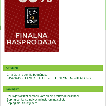
Aktuelno
Crna Gora je zemlja budućnosti
SAVANA DOBILA SERTIFIKAT EXCELLENT SME MONTENEGRO
Zanimljivo
Prvi svjetski tržni centar u kom su svi proizvodi reciklirani
Šoping centar sa najvećim lusterom na svijetu
Šoping mol tik uz jezero