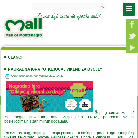
ČLANCI
NAGRADNA IGRA "OTKLJUČAJ VIKEND ZA DVOJE"
Objavljeno petak, 06 Februar 2015 14:35
Šoping centar Mall of
Montenegro povodom Dana Zaljubljenih 14.02., priprema svojim
posjetiocima niz zanimljivih događaja.
Između ostalog, zaljubljeni imaju priliku da u našoj nagradnoj igri
„Otključaj
vikend za dvoje“
osvoje wellness vikend u hotelu Princess u Baru ili da