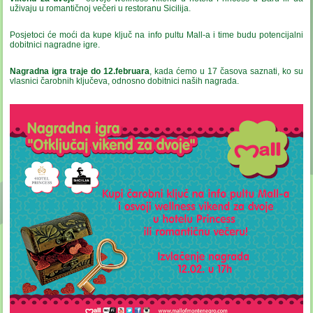
uživaju u romantičnoj večeri u restoranu Sicilija.
Posjetoci će moći da kupe ključ na info pultu Mall-a i time budu potencijalni
dobitnici nagradne igre.
Nagradna igra traje do 12.februara
, kada ćemo u 17 časova
saznati, ko su
vlasnici čarobnih ključeva, odnosno dobitnici naših nagrada.