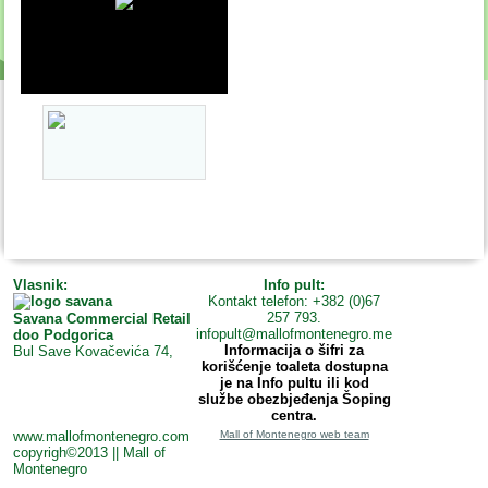
Vlasnik:
Info pult:
Kontakt telefon: +382 (0)67
257 793.
Savana Commercial Retail
infopult@mallofmontenegro.me
doo Podgorica
Informacija o šifri za
Bul Save Kovačevića 74,
korišćenje toaleta dostupna
je na Info pultu ili kod
službe obezbjeđenja Šoping
centra.
www.mallofmontenegro.com
Mall of Montenegro web team
copyrigh©2013 || Mall of
Montenegro