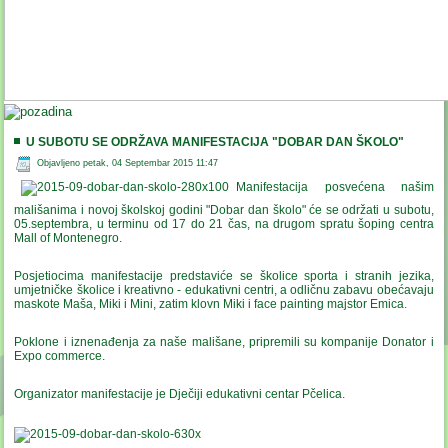
U SUBOTU SE ODRŽAVA MANIFESTACIJA "DOBAR DAN ŠKOLO"
Objavljeno petak, 04 Septembar 2015 11:47
Manifestacija posvećena našim
mališanima i novoj školskoj godini "Dobar dan školo" će se održati u subotu,
05.septembra, u terminu od 17 do 21 čas, na drugom spratu šoping centra
Mall of Montenegro.
Posjetiocima manifestacije predstaviće se školice sporta i stranih jezika,
umjetničke školice i kreativno - edukativni centri,
a odličnu zabavu obećavaju
maskote Maša, Miki i Mini, zatim klovn Miki i face painting majstor Emica.
Poklone i iznenađenja za naše mališane, pripremili su kompanije Donator i
Expo commerce.
Organizator manifestacije je Dječiji edukativni centar Pčelica.