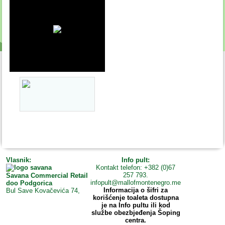
Vlasnik:
Info pult:
Kontakt telefon: +382 (0)67
257 793.
Savana Commercial Retail
infopult@mallofmontenegro.me
doo Podgorica
Informacija o šifri za
Bul Save Kovačevića 74,
korišćenje toaleta dostupna
je na Info pultu ili kod
službe obezbjeđenja Šoping
centra.