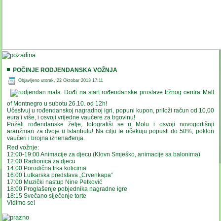
POČINJE RODJENDANSKA VOŽNJA
Objavljeno utorak, 22 Oktobar 2013 17:11
Dođi na start rođendanske proslave tržnog centra Mall
of Montnegro u subotu 26.10. od 12h!
Učestvuj u rođendanskoj nagradnoj igri, popuni kupon, priloži račun od 10,00
eura i više, i osvoji vrijedne vaučere za trgovinu!
Poželi rođendanske želje, fotografiši se u Molu i osvoji novogodišnji
aranžman za dvoje u Istanbulu! Na cilju te očekuju popusti do 50%, poklon
vaučeri i brojna iznenađenja.
Red vožnje:
12:00-19:00 Animacije za djecu (Klovn Smješko, animacije sa balonima)
12:00 Radionica za djecu
14:00 Porodična trka kolicima
16:00 Lutkarska predstava „Crvenkapa“
17:00 Muzički nastup Nine Petković
18:00 Proglašenje pobjednika nagradne igre
18:15 Svečano siječenje torte
Vidimo se!