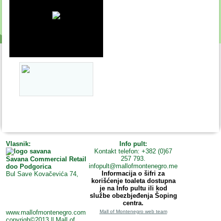
Vlasnik:
Info pult:
Kontakt telefon: +382 (0)67
257 793.
Savana Commercial Retail
infopult@mallofmontenegro.me
doo Podgorica
Informacija o šifri za
Bul Save Kovačevića 74,
korišćenje toaleta dostupna
je na Info pultu ili kod
službe obezbjeđenja Šoping
centra.
www.mallofmontenegro.com
Mall of Montenegro web team
copyrigh©2013 || Mall of