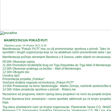
MANIFESTACIJA POKAŽI PUT!
Objavljeno petak, 04 Oktobar 2013 12:09
Manifestacija "Pokaži PUT!" ima za cilj promovisanje sportova u prirodi. Tako će
sportskih i drugih organizacija koje će na atraktivan način prezentovati sebe i sp
Manifestacija počinje otvranjem štandova u 9 časova, zatim slijedi niz desavanja
09:00h Otvaranje sajma.
11:30h Promotivni biciklistički krug od Trga Republike do Trga Mall of Montenegr
12:00h Otvaranje prakinga za bicikla – Mall of Montenegro.
12:30h Oficijalni dio:
Uvodna riječ
Prezentacija projekta „Putokaz“
Svečana dodjela nagrada od konkursa „Pokazi PUT!“
14:00h Predavanje na temu Speleologije - Marko Zornija, načelnik speleološke 
14:30h Video projekcije sportova u prirodi – Riders.me
Nezavisno od programa, tokom cijelog dana posjetioci će moći da posjete brojne št
Pored štandova biće simulirane i razne sportske aktivnosti pa će brojni posjetioci
toga.
Tog dana predstaviće nam se brojne organizacije: Planinarski Savez CG, Streliča
Planinara CG, Nacionalna Turistička Organizacija, Visokogorci CG, PK Lisa, Kaja