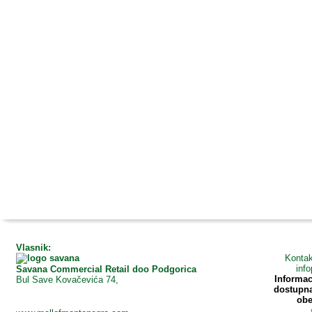
Vlasnik:
Kontak
inf
Savana Commercial Retail doo Podgorica
Informaci
Bul Save Kovačevića 74,
dostupna 
obe