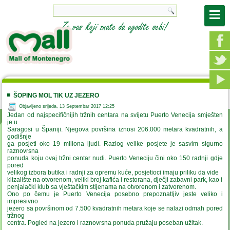
ŠOPING MOL TIK UZ JEZERO
Objavljeno srijeda, 13 Septembar 2017 12:25
Jedan od najspecifičnijih tržnih centara na svijetu Puerto Venecija smješten
je u
Saragosi u Španiji. Njegova površina iznosi 206.000 metara kvadratnih, a
godišnje
ga posjeti oko 19 miliona ljudi. Razlog velike posjete je sasvim sigurno
raznovrsna
ponuda koju ovaj tržni centar nudi. Puerto Veneciju čini oko 150 radnji gdje
pored
velikog izbora butika i radnji za opremu kuće, posjetioci imaju priliku da vide
klizalište na otvorenom, veliki broj kafića i restorana, dječji zabavni park, kao i
penjalački klub sa vještačkim stijenama na otvorenom i zatvorenom.
Ono po čemu je Puerto Venecija posebno prepoznatljiv jeste veliko i
impresivno
jezero sa površinom od 7.500 kvadratnih metara koje se nalazi odmah pored
tržnog
centra. Pogled na jezero i raznovrsna ponuda pružaju poseban užitak.