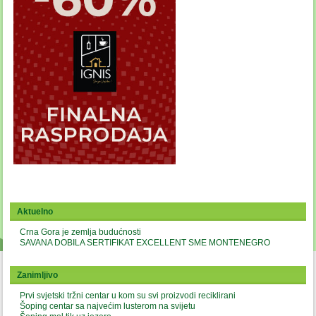
Aktuelno
Crna Gora je zemlja budućnosti
SAVANA DOBILA SERTIFIKAT EXCELLENT SME MONTENEGRO
Zanimljivo
Prvi svjetski tržni centar u kom su svi proizvodi reciklirani
Šoping centar sa najvećim lusterom na svijetu