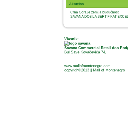
Aktuelno
Crna Gora je zemlja budućnosti
SAVANA DOBILA SERTIFIKAT EX
Vlasnik:
Savana Commercial Retail doo Pod
Bul Save Kovačevića 74,
www.mallofmontenegro.com
copyrigh©2013 || Mall of Montenegro