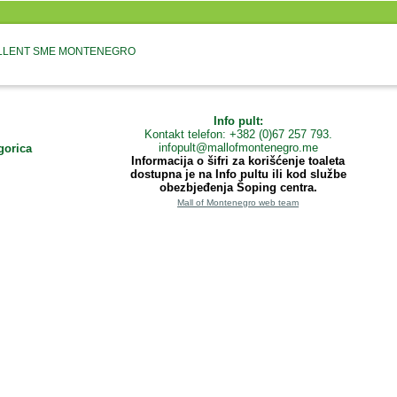
CELLENT SME MONTENEGRO
Info pult:
Kontakt telefon: +382 (0)67 257 793.
infopult@mallofmontenegro.me
gorica
Informacija o šifri za korišćenje toaleta
dostupna je na Info pultu ili kod službe
obezbjeđenja Šoping centra.
Mall of Montenegro web team